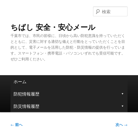
メ
イ
検
ン
索
コ
ちばし 安全・安心メール
ン
千葉市では、市民の皆様に、日頃から高い防犯意識を持っていただく
テ
とともに、災害に対する適切な備えと行動をとっていただくことを目
ン
的として、電子メールを活用した防犯・防災情報の提供を行っていま
ツ
す。スマートフォン・携帯電話・パソコンいずれでも受信可能です。
へ
ぜひご利用ください。
移
動
メ
ホーム
イ
ン
防犯情報履歴
メ
ニ
防災情報履歴
ュ
ー
投
←
前へ
次へ
→
稿
ナ