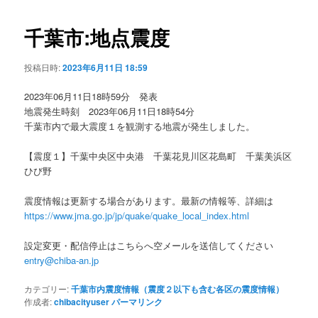
ビ
ゲ
千葉市:地点震度
ー
シ
投稿日時:
2023年6月11日 18:59
ョ
ン
2023年06月11日18時59分 発表
地震発生時刻 2023年06月11日18時54分
千葉市内で最大震度１を観測する地震が発生しました。
【震度１】千葉中央区中央港 千葉花見川区花島町 千葉美浜区
ひび野
震度情報は更新する場合があります。最新の情報等、詳細は
https://www.jma.go.jp/jp/quake/quake_local_index.html
設定変更・配信停止はこちらへ空メールを送信してください
entry@chiba-an.jp
カテゴリー:
千葉市内震度情報（震度２以下も含む各区の震度情報）
作成者:
chibacityuser
パーマリンク