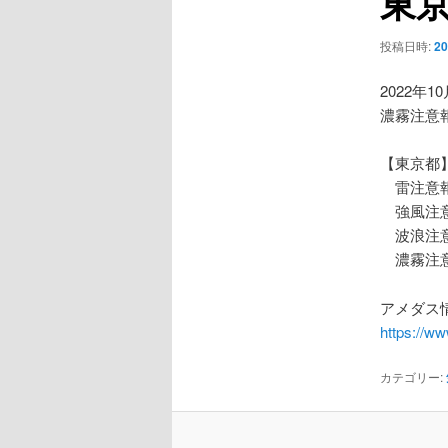
東
ー
シ
投稿日時:
2
ョ
ン
2022年1
濃霧注意
【東京都
雷注意
強風注
波浪注
濃霧注
アメダス情
https://w
カテゴリー: