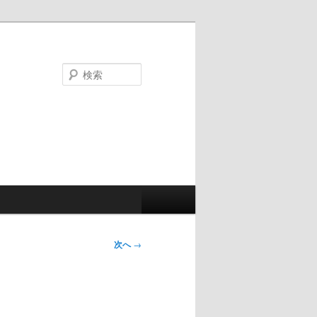
検
索
次へ
→