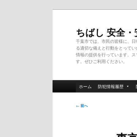
メ
イ
ン
ちばし 安全
コ
千葉市では、市民の皆様に、日
ン
る適切な備えと行動をとってい
テ
情報の提供を行っています。ス
ン
す。ぜひご利用ください。
ツ
へ
移
メ
動
ホーム
防犯情報履歴
イ
ン
投
メ
←
前へ
稿
ニ
ナ
ュ
ビ
ー
ゲ