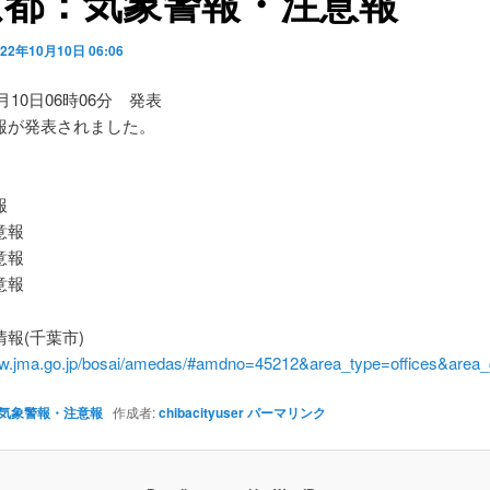
京都：気象警報・注意報
022年10月10日 06:06
0月10日06時06分 発表
報が発表されました。
】
報
意報
意報
意報
報(千葉市)
ww.jma.go.jp/bosai/amedas/#amdno=45212&area_type=offices&are
気象警報・注意報
作成者:
chibacityuser
パーマリンク