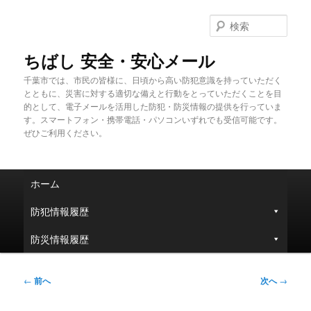
メ
イ
検
ン
索
コ
ちばし 安全・安心メール
ン
千葉市では、市民の皆様に、日頃から高い防犯意識を持っていただく
テ
とともに、災害に対する適切な備えと行動をとっていただくことを目
ン
的として、電子メールを活用した防犯・防災情報の提供を行っていま
ツ
す。スマートフォン・携帯電話・パソコンいずれでも受信可能です。
へ
ぜひご利用ください。
移
動
メ
ホーム
イ
ン
防犯情報履歴
メ
ニ
防災情報履歴
ュ
ー
投
←
前へ
次へ
→
稿
ナ