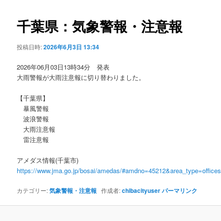
ビ
ゲ
千葉県：気象警報・注意報
ー
シ
投稿日時:
2026年6月3日 13:34
ョ
ン
2026年06月03日13時34分 発表
大雨警報が大雨注意報に切り替わりました。
【千葉県】
暴風警報
波浪警報
大雨注意報
雷注意報
アメダス情報(千葉市)
https://www.jma.go.jp/bosai/amedas/#amdno=45212&area_type=offic
カテゴリー:
気象警報・注意報
作成者:
chibacityuser
パーマリンク