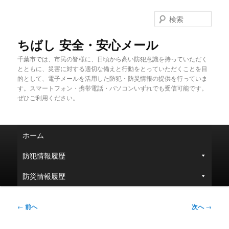
メ
イ
検
ン
索
コ
ちばし 安全・安心メール
ン
千葉市では、市民の皆様に、日頃から高い防犯意識を持っていただく
テ
とともに、災害に対する適切な備えと行動をとっていただくことを目
ン
的として、電子メールを活用した防犯・防災情報の提供を行っていま
ツ
す。スマートフォン・携帯電話・パソコンいずれでも受信可能です。
へ
ぜひご利用ください。
移
動
メ
ホーム
イ
ン
防犯情報履歴
メ
ニ
防災情報履歴
ュ
ー
投
←
前へ
次へ
→
稿
ナ