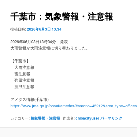
ビ
ゲ
千葉市：気象警報・注意報
ー
シ
投稿日時:
2026年6月3日 13:34
ョ
ン
2026年06月03日13時34分 発表
大雨警報が大雨注意報に切り替わりました。
【千葉市】
大雨注意報
雷注意報
強風注意報
波浪注意報
アメダス情報(千葉市)
https://www.jma.go.jp/bosai/amedas/#amdno=45212&area_type=offic
カテゴリー:
気象警報・注意報
作成者:
chibacityuser
パーマリンク