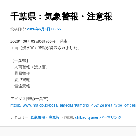
ビ
ゲ
千葉県：気象警報・注意報
ー
シ
投稿日時:
2026年6月3日 06:55
ョ
ン
2026年06月03日06時55分 発表
大雨（浸水害）警報が発表されました。
【千葉県】
大雨警報（浸水害）
暴風警報
波浪警報
雷注意報
アメダス情報(千葉市)
https://www.jma.go.jp/bosai/amedas/#amdno=45212&area_type=offic
カテゴリー:
気象警報・注意報
作成者:
chibacityuser
パーマリンク