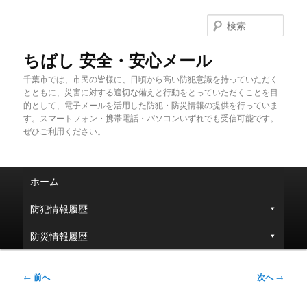
メ
イ
検
ン
索
コ
ちばし 安全・安心メール
ン
千葉市では、市民の皆様に、日頃から高い防犯意識を持っていただく
テ
とともに、災害に対する適切な備えと行動をとっていただくことを目
ン
的として、電子メールを活用した防犯・防災情報の提供を行っていま
ツ
す。スマートフォン・携帯電話・パソコンいずれでも受信可能です。
へ
ぜひご利用ください。
移
動
メ
ホーム
イ
ン
防犯情報履歴
メ
ニ
防災情報履歴
ュ
ー
投
←
前へ
次へ
→
稿
ナ