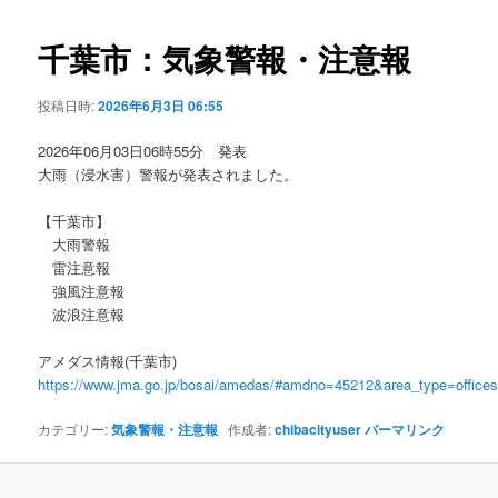
ビ
ゲ
千葉市：気象警報・注意報
ー
シ
投稿日時:
2026年6月3日 06:55
ョ
ン
2026年06月03日06時55分 発表
大雨（浸水害）警報が発表されました。
【千葉市】
大雨警報
雷注意報
強風注意報
波浪注意報
アメダス情報(千葉市)
https://www.jma.go.jp/bosai/amedas/#amdno=45212&area_type=offic
カテゴリー:
気象警報・注意報
作成者:
chibacityuser
パーマリンク