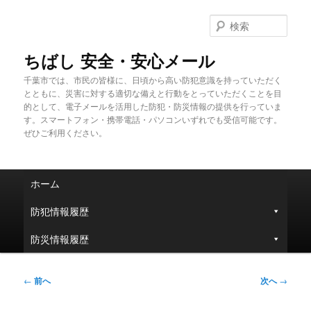
メ
イ
検
ン
索
コ
ちばし 安全・安心メール
ン
千葉市では、市民の皆様に、日頃から高い防犯意識を持っていただく
テ
とともに、災害に対する適切な備えと行動をとっていただくことを目
ン
的として、電子メールを活用した防犯・防災情報の提供を行っていま
ツ
す。スマートフォン・携帯電話・パソコンいずれでも受信可能です。
へ
ぜひご利用ください。
移
動
メ
ホーム
イ
ン
防犯情報履歴
メ
ニ
防災情報履歴
ュ
ー
投
←
前へ
次へ
→
稿
ナ