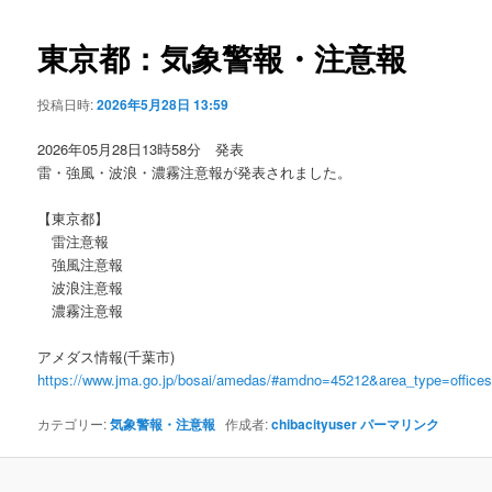
ビ
ゲ
東京都：気象警報・注意報
ー
シ
投稿日時:
2026年5月28日 13:59
ョ
ン
2026年05月28日13時58分 発表
雷・強風・波浪・濃霧注意報が発表されました。
【東京都】
雷注意報
強風注意報
波浪注意報
濃霧注意報
アメダス情報(千葉市)
https://www.jma.go.jp/bosai/amedas/#amdno=45212&area_type=offic
カテゴリー:
気象警報・注意報
作成者:
chibacityuser
パーマリンク