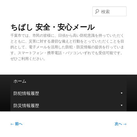
メ
イ
検
ン
索
コ
ちばし 安全・安心メール
ン
千葉市では、市民の皆様に、日頃から高い防犯意識を持っていただく
テ
とともに、災害に対する適切な備えと行動をとっていただくことを目
ン
的として、電子メールを活用した防犯・防災情報の提供を行っていま
ツ
す。スマートフォン・携帯電話・パソコンいずれでも受信可能です。
へ
ぜひご利用ください。
移
動
メ
ホーム
イ
ン
防犯情報履歴
メ
ニ
防災情報履歴
ュ
ー
投
←
前へ
次へ
→
稿
ナ