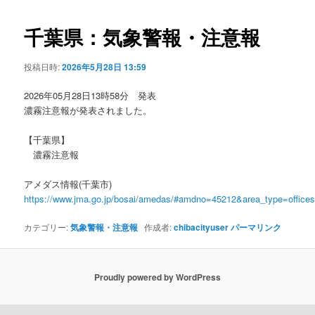
ビ
ゲ
千葉県：気象警報・注意報
ー
シ
投稿日時:
2026年5月28日 13:59
ョ
ン
2026年05月28日13時58分 発表
濃霧注意報が発表されました。
【千葉県】
濃霧注意報
アメダス情報(千葉市)
https://www.jma.go.jp/bosai/amedas/#amdno=45212&area_type=offic
カテゴリー:
気象警報・注意報
作成者:
chibacityuser
パーマリンク
Proudly powered by WordPress