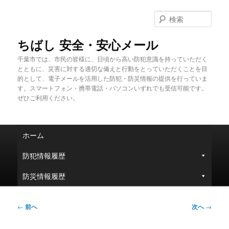
メ
イ
検
ン
索
コ
ちばし 安全・安心メール
ン
千葉市では、市民の皆様に、日頃から高い防犯意識を持っていただく
テ
とともに、災害に対する適切な備えと行動をとっていただくことを目
ン
的として、電子メールを活用した防犯・防災情報の提供を行っていま
ツ
す。スマートフォン・携帯電話・パソコンいずれでも受信可能です。
へ
ぜひご利用ください。
移
動
メ
ホーム
イ
ン
防犯情報履歴
メ
ニ
防災情報履歴
ュ
ー
投
←
前へ
次へ
→
稿
ナ