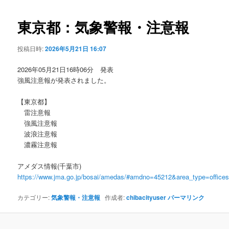
ビ
ゲ
東京都：気象警報・注意報
ー
シ
投稿日時:
2026年5月21日 16:07
ョ
ン
2026年05月21日16時06分 発表
強風注意報が発表されました。
【東京都】
雷注意報
強風注意報
波浪注意報
濃霧注意報
アメダス情報(千葉市)
https://www.jma.go.jp/bosai/amedas/#amdno=45212&area_type=offic
カテゴリー:
気象警報・注意報
作成者:
chibacityuser
パーマリンク