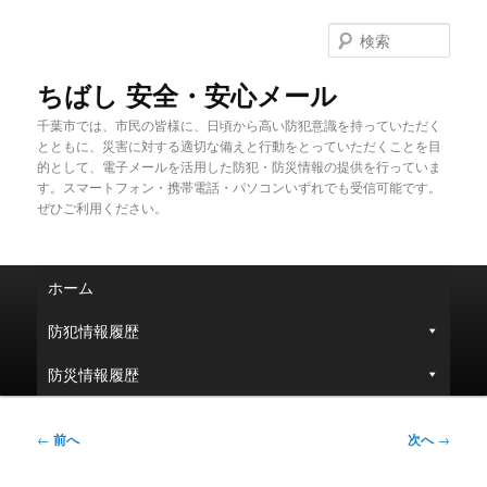
メ
イ
検
ン
索
コ
ちばし 安全・安心メール
ン
千葉市では、市民の皆様に、日頃から高い防犯意識を持っていただく
テ
とともに、災害に対する適切な備えと行動をとっていただくことを目
ン
的として、電子メールを活用した防犯・防災情報の提供を行っていま
ツ
す。スマートフォン・携帯電話・パソコンいずれでも受信可能です。
へ
ぜひご利用ください。
移
動
メ
ホーム
イ
ン
防犯情報履歴
メ
ニ
防災情報履歴
ュ
ー
投
←
前へ
次へ
→
稿
ナ