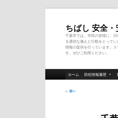
メ
イ
ン
ちばし 安全
コ
千葉市では、市民の皆様に、日
ン
る適切な備えと行動をとってい
テ
情報の提供を行っています。ス
ン
す。ぜひご利用ください。
ツ
へ
移
メ
動
ホーム
防犯情報履歴
イ
ン
投
メ
←
前へ
稿
ニ
ナ
ュ
ビ
ー
ゲ