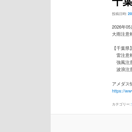
千
ー
シ
投稿日時:
2
ョ
ン
2026年0
大雨注意
【千葉県
雷注意
強風注
波浪注
アメダス情
https://w
カテゴリー: