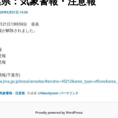
葉県：気象警報・注意報
026年5月21日 14:00
5月21日13時59分 発表
報が解除されました。
】
報
意報
意報
報(千葉市)
ww.jma.go.jp/bosai/amedas/#amdno=45212&area_type=offices&are
気象警報・注意報
作成者:
chibacityuser
パーマリンク
Proudly powered by WordPress