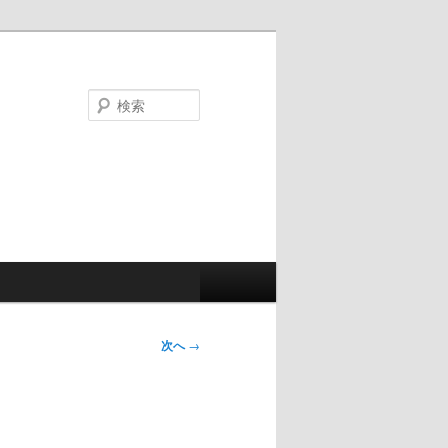
検
索
次へ
→