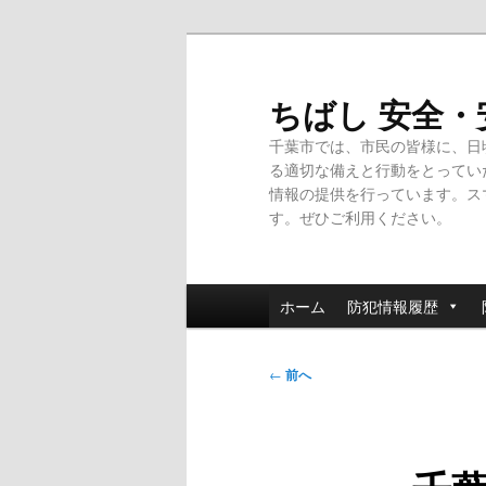
メ
イ
ン
ちばし 安全
コ
千葉市では、市民の皆様に、日
ン
る適切な備えと行動をとってい
テ
情報の提供を行っています。ス
ン
す。ぜひご利用ください。
ツ
へ
移
メ
動
ホーム
防犯情報履歴
イ
ン
投
メ
←
前へ
稿
ニ
ナ
ュ
ビ
ー
ゲ