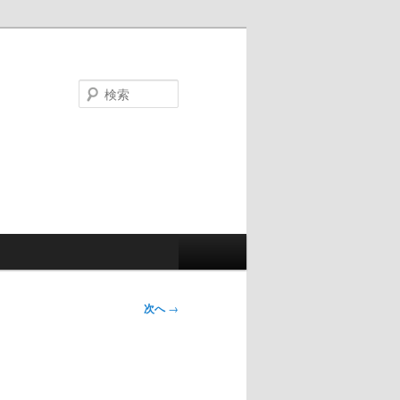
検
索
次へ
→