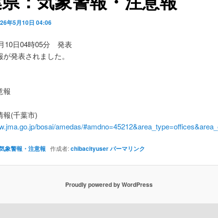
葉県：気象警報・注意報
026年5月10日 04:06
5月10日04時05分 発表
報が発表されました。
】
意報
報(千葉市)
ww.jma.go.jp/bosai/amedas/#amdno=45212&area_type=offices&are
気象警報・注意報
作成者:
chibacityuser
パーマリンク
Proudly powered by WordPress