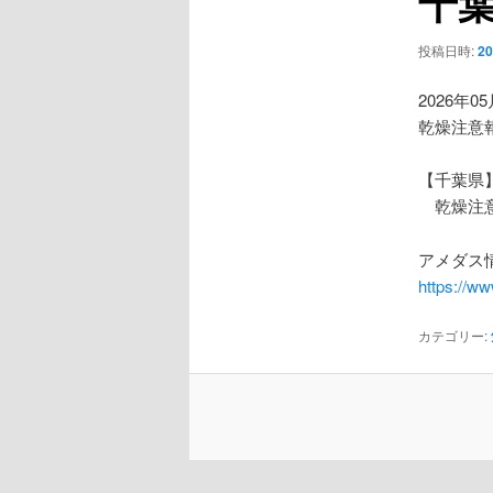
千
ー
シ
投稿日時:
2
ョ
ン
2026年0
乾燥注意
【千葉県
乾燥注
アメダス情
https://w
カテゴリー: