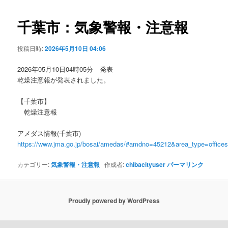
ビ
ゲ
千葉市：気象警報・注意報
ー
シ
投稿日時:
2026年5月10日 04:06
ョ
ン
2026年05月10日04時05分 発表
乾燥注意報が発表されました。
【千葉市】
乾燥注意報
アメダス情報(千葉市)
https://www.jma.go.jp/bosai/amedas/#amdno=45212&area_type=offic
カテゴリー:
気象警報・注意報
作成者:
chibacityuser
パーマリンク
Proudly powered by WordPress