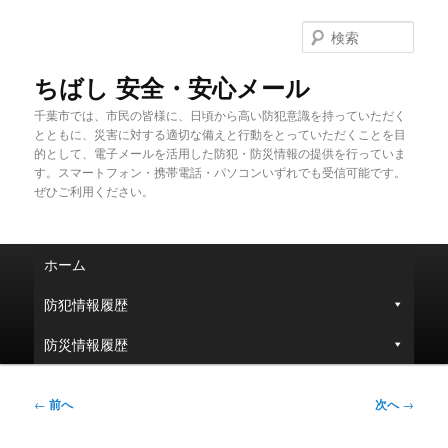
メ
イ
検
ン
索
コ
ちばし 安全・安心メール
ン
千葉市では、市民の皆様に、日頃から高い防犯意識を持っていただく
テ
とともに、災害に対する適切な備えと行動をとっていただくことを目
ン
的として、電子メールを活用した防犯・防災情報の提供を行っていま
ツ
す。スマートフォン・携帯電話・パソコンいずれでも受信可能です。
へ
ぜひご利用ください。
移
動
メ
ホーム
イ
ン
防犯情報履歴
メ
ニ
防災情報履歴
ュ
ー
投
←
前へ
次へ
→
稿
ナ