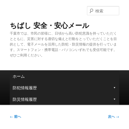
メ
イ
検
ン
索
コ
ちばし 安全・安心メール
ン
千葉市では、市民の皆様に、日頃から高い防犯意識を持っていただく
テ
とともに、災害に対する適切な備えと行動をとっていただくことを目
ン
的として、電子メールを活用した防犯・防災情報の提供を行っていま
ツ
す。スマートフォン・携帯電話・パソコンいずれでも受信可能です。
へ
ぜひご利用ください。
移
動
メ
ホーム
イ
ン
防犯情報履歴
メ
ニ
防災情報履歴
ュ
ー
投
←
前へ
次へ
→
稿
ナ