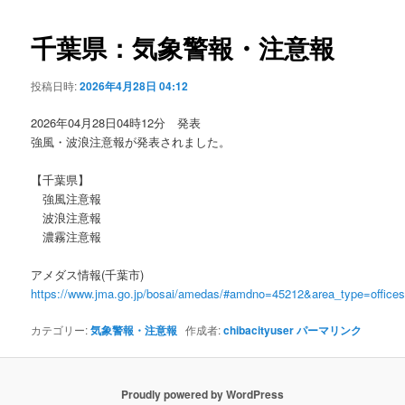
ビ
ゲ
千葉県：気象警報・注意報
ー
シ
投稿日時:
2026年4月28日 04:12
ョ
ン
2026年04月28日04時12分 発表
強風・波浪注意報が発表されました。
【千葉県】
強風注意報
波浪注意報
濃霧注意報
アメダス情報(千葉市)
https://www.jma.go.jp/bosai/amedas/#amdno=45212&area_type=offic
カテゴリー:
気象警報・注意報
作成者:
chibacityuser
パーマリンク
Proudly powered by WordPress