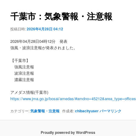
ビ
ゲ
千葉市：気象警報・注意報
ー
シ
投稿日時:
2026年4月28日 04:12
ョ
ン
2026年04月28日04時12分 発表
強風・波浪注意報が発表されました。
【千葉市】
強風注意報
波浪注意報
濃霧注意報
アメダス情報(千葉市)
https://www.jma.go.jp/bosai/amedas/#amdno=45212&area_type=offic
カテゴリー:
気象警報・注意報
作成者:
chibacityuser
パーマリンク
Proudly powered by WordPress