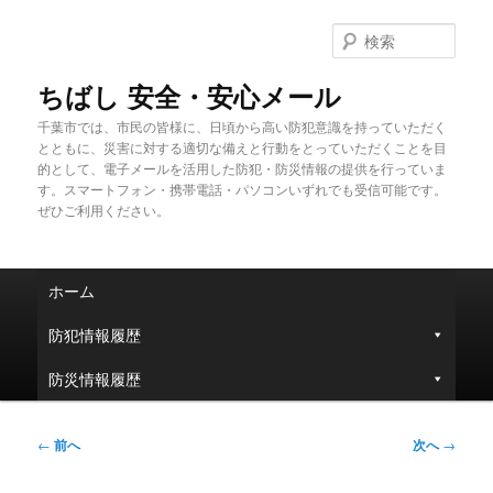
メ
イ
検
ン
索
コ
ちばし 安全・安心メール
ン
千葉市では、市民の皆様に、日頃から高い防犯意識を持っていただく
テ
とともに、災害に対する適切な備えと行動をとっていただくことを目
ン
的として、電子メールを活用した防犯・防災情報の提供を行っていま
ツ
す。スマートフォン・携帯電話・パソコンいずれでも受信可能です。
へ
ぜひご利用ください。
移
動
メ
ホーム
イ
ン
防犯情報履歴
メ
ニ
防災情報履歴
ュ
ー
投
←
前へ
次へ
→
稿
ナ