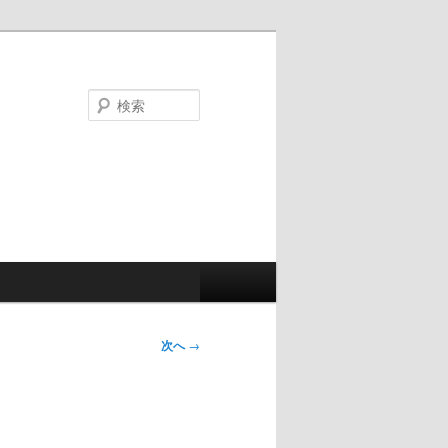
検
索
次へ
→