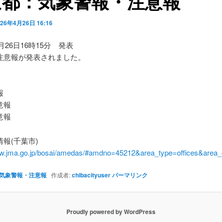
京都：気象警報・注意報
026年4月26日 16:16
4月26日16時15分 発表
注意報が発表されました。
】
報
意報
意報
報(千葉市)
ww.jma.go.jp/bosai/amedas/#amdno=45212&area_type=offices&are
気象警報・注意報
作成者:
chibacityuser
パーマリンク
Proudly powered by WordPress