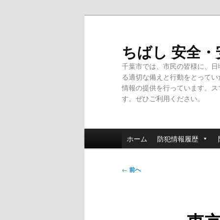
メ
イ
ン
ちばし 安全
コ
千葉市では、市民の皆様に、日
ン
る適切な備えと行動をとってい
テ
情報の提供を行っています。ス
ン
す。ぜひご利用ください。
ツ
へ
移
メ
動
ホーム
防犯情報履歴
イ
ン
投
メ
←
前へ
稿
ニ
ナ
ュ
ビ
ー
ゲ