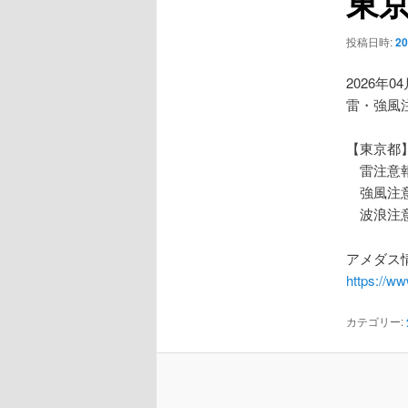
東
ー
シ
投稿日時:
2
ョ
ン
2026年0
雷・強風
【東京都
雷注意
強風注
波浪注
アメダス情
https://w
カテゴリー: