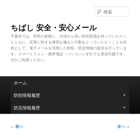
メ
イ
検
ン
索
コ
ちばし 安全・安心メール
ン
千葉市では、市民の皆様に、日頃から高い防犯意識を持っていただく
テ
とともに、災害に対する適切な備えと行動をとっていただくことを目
ン
的として、電子メールを活用した防犯・防災情報の提供を行っていま
ツ
す。スマートフォン・携帯電話・パソコンいずれでも受信可能です。
へ
ぜひご利用ください。
移
動
メ
ホーム
イ
ン
防犯情報履歴
メ
ニ
防災情報履歴
ュ
ー
投
←
前へ
次へ
→
稿
ナ