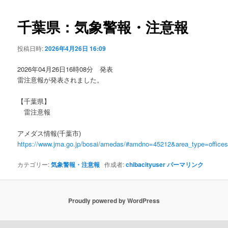
ビ
ゲ
千葉県：気象警報・注意報
ー
シ
投稿日時:
2026年4月26日 16:09
ョ
ン
2026年04月26日16時08分 発表
雷注意報が発表されました。
【千葉県】
雷注意報
アメダス情報(千葉市)
https://www.jma.go.jp/bosai/amedas/#amdno=45212&area_type=offic
カテゴリー:
気象警報・注意報
作成者:
chibacityuser
パーマリンク
Proudly powered by WordPress