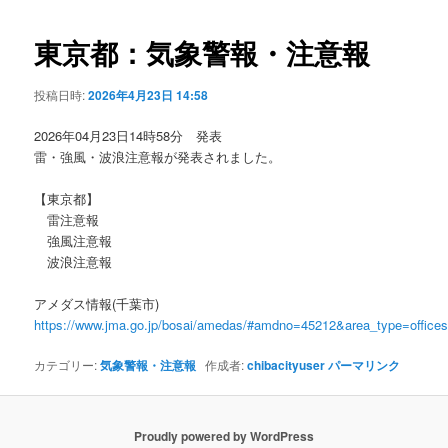
ビ
ゲ
東京都：気象警報・注意報
ー
シ
投稿日時:
2026年4月23日 14:58
ョ
ン
2026年04月23日14時58分 発表
雷・強風・波浪注意報が発表されました。
【東京都】
雷注意報
強風注意報
波浪注意報
アメダス情報(千葉市)
https://www.jma.go.jp/bosai/amedas/#amdno=45212&area_type=offic
カテゴリー:
気象警報・注意報
作成者:
chibacityuser
パーマリンク
Proudly powered by WordPress