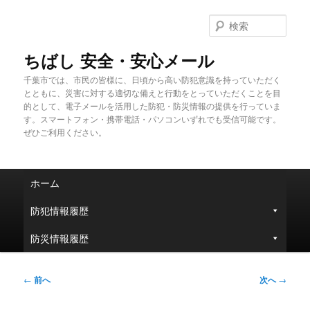
メ
イ
検
ン
索
コ
ちばし 安全・安心メール
ン
千葉市では、市民の皆様に、日頃から高い防犯意識を持っていただく
テ
とともに、災害に対する適切な備えと行動をとっていただくことを目
ン
的として、電子メールを活用した防犯・防災情報の提供を行っていま
ツ
す。スマートフォン・携帯電話・パソコンいずれでも受信可能です。
へ
ぜひご利用ください。
移
動
メ
ホーム
イ
ン
防犯情報履歴
メ
ニ
防災情報履歴
ュ
ー
投
←
前へ
次へ
→
稿
ナ