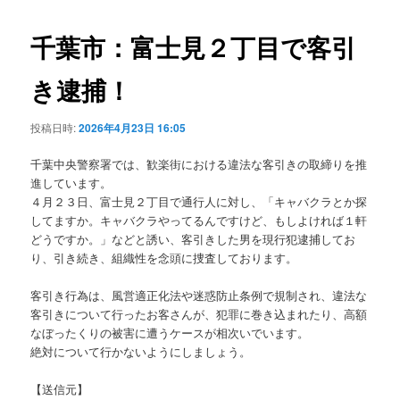
ビ
ゲ
千葉市：富士見２丁目で客引
ー
シ
き逮捕！
ョ
ン
投稿日時:
2026年4月23日 16:05
千葉中央警察署では、歓楽街における違法な客引きの取締りを推
進しています。
４月２３日、富士見２丁目で通行人に対し、「キャバクラとか探
してますか。キャバクラやってるんですけど、もしよければ１軒
どうですか。」などと誘い、客引きした男を現行犯逮捕してお
り、引き続き、組織性を念頭に捜査しております。
客引き行為は、風営適正化法や迷惑防止条例で規制され、違法な
客引きについて行ったお客さんが、犯罪に巻き込まれたり、高額
なぼったくりの被害に遭うケースが相次いでいます。
絶対について行かないようにしましょう。
【送信元】