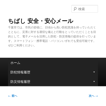
メ
イ
検
ン
索
コ
ちばし 安全・安心メール
ン
千葉市では、市民の皆様に、日頃から高い防犯意識を持っていただく
テ
とともに、災害に対する適切な備えと行動をとっていただくことを目
ン
的として、電子メールを活用した防犯・防災情報の提供を行っていま
ツ
す。スマートフォン・携帯電話・パソコンいずれでも受信可能です。
へ
ぜひご利用ください。
移
動
メ
ホーム
イ
ン
防犯情報履歴
メ
ニ
防災情報履歴
ュ
ー
投
←
前へ
次へ
→
稿
ナ