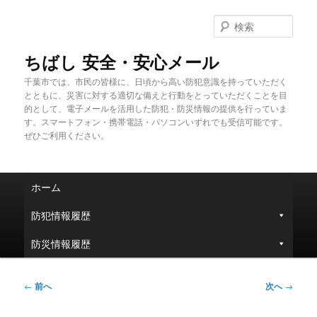
メ
イ
検
ン
索
コ
ちばし 安全・安心メール
ン
千葉市では、市民の皆様に、日頃から高い防犯意識を持っていただく
テ
とともに、災害に対する適切な備えと行動をとっていただくことを目
ン
的として、電子メールを活用した防犯・防災情報の提供を行っていま
ツ
す。スマートフォン・携帯電話・パソコンいずれでも受信可能です。
へ
ぜひご利用ください。
移
動
メ
ホーム
イ
ン
防犯情報履歴
メ
ニ
防災情報履歴
ュ
ー
投
←
前へ
次へ
→
稿
ナ