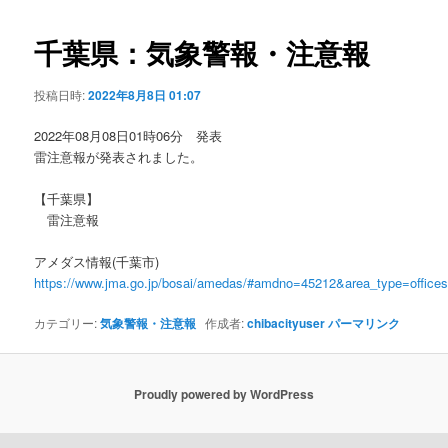
ビ
ゲ
千葉県：気象警報・注意報
ー
シ
投稿日時:
2022年8月8日 01:07
ョ
ン
2022年08月08日01時06分 発表
雷注意報が発表されました。
【千葉県】
雷注意報
アメダス情報(千葉市)
https://www.jma.go.jp/bosai/amedas/#amdno=45212&area_type=offic
カテゴリー:
気象警報・注意報
作成者:
chibacityuser
パーマリンク
Proudly powered by WordPress