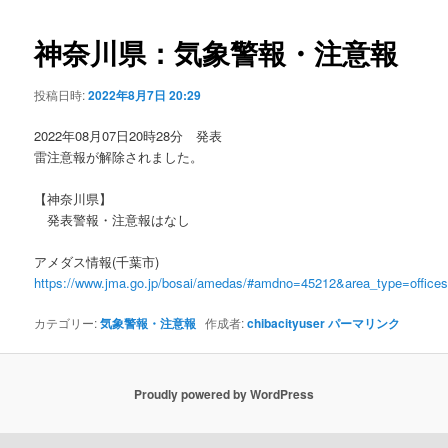
ビ
ゲ
神奈川県：気象警報・注意報
ー
シ
投稿日時:
2022年8月7日 20:29
ョ
ン
2022年08月07日20時28分 発表
雷注意報が解除されました。
【神奈川県】
発表警報・注意報はなし
アメダス情報(千葉市)
https://www.jma.go.jp/bosai/amedas/#amdno=45212&area_type=offic
カテゴリー:
気象警報・注意報
作成者:
chibacityuser
パーマリンク
Proudly powered by WordPress