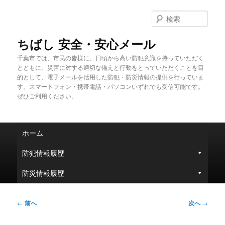
メ
イ
検
ン
索
コ
ちばし 安全・安心メール
ン
千葉市では、市民の皆様に、日頃から高い防犯意識を持っていただく
テ
とともに、災害に対する適切な備えと行動をとっていただくことを目
ン
的として、電子メールを活用した防犯・防災情報の提供を行っていま
ツ
す。スマートフォン・携帯電話・パソコンいずれでも受信可能です。
へ
ぜひご利用ください。
移
動
メ
ホーム
イ
ン
防犯情報履歴
メ
ニ
防災情報履歴
ュ
ー
投
←
前へ
次へ
→
稿
ナ