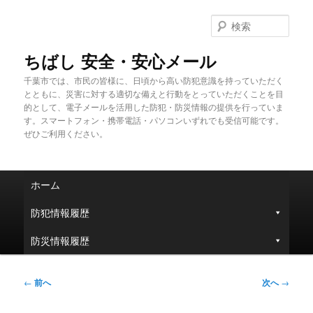
メ
イ
検
ン
索
コ
ちばし 安全・安心メール
ン
千葉市では、市民の皆様に、日頃から高い防犯意識を持っていただく
テ
とともに、災害に対する適切な備えと行動をとっていただくことを目
ン
的として、電子メールを活用した防犯・防災情報の提供を行っていま
ツ
す。スマートフォン・携帯電話・パソコンいずれでも受信可能です。
へ
ぜひご利用ください。
移
動
メ
ホーム
イ
ン
防犯情報履歴
メ
ニ
防災情報履歴
ュ
ー
投
←
前へ
次へ
→
稿
ナ