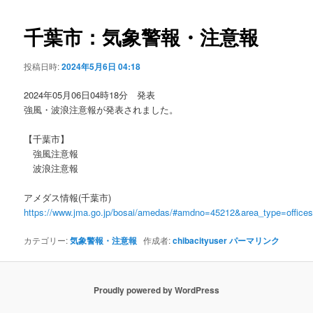
ビ
ゲ
千葉市：気象警報・注意報
ー
シ
投稿日時:
2024年5月6日 04:18
ョ
ン
2024年05月06日04時18分 発表
強風・波浪注意報が発表されました。
【千葉市】
強風注意報
波浪注意報
アメダス情報(千葉市)
https://www.jma.go.jp/bosai/amedas/#amdno=45212&area_type=offic
カテゴリー:
気象警報・注意報
作成者:
chibacityuser
パーマリンク
Proudly powered by WordPress