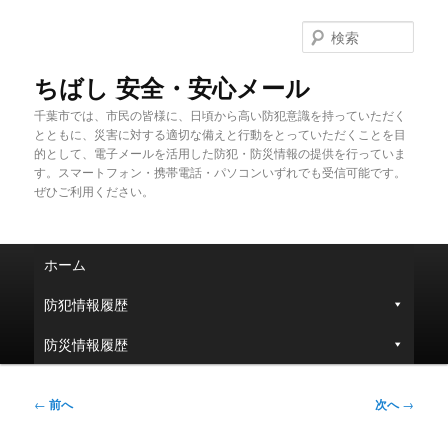
メ
イ
検
ン
索
コ
ちばし 安全・安心メール
ン
千葉市では、市民の皆様に、日頃から高い防犯意識を持っていただく
テ
とともに、災害に対する適切な備えと行動をとっていただくことを目
ン
的として、電子メールを活用した防犯・防災情報の提供を行っていま
ツ
す。スマートフォン・携帯電話・パソコンいずれでも受信可能です。
へ
ぜひご利用ください。
移
動
メ
ホーム
イ
ン
防犯情報履歴
メ
ニ
防災情報履歴
ュ
ー
投
←
前へ
次へ
→
稿
ナ