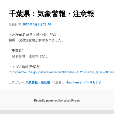
ビ
ゲ
千葉県：気象警報・注意報
ー
シ
投稿日時:
2024年5月5日 22:48
ョ
ン
2024年05月05日22時47分 発表
強風・波浪注意報が解除されました。
【千葉県】
発表警報・注意報はなし
アメダス情報(千葉市)
https://www.jma.go.jp/bosai/amedas/#amdno=45212&area_type=offic
カテゴリー:
気象警報・注意報
作成者:
chibacityuser
パーマリンク
Proudly powered by WordPress