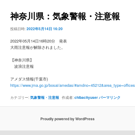
ビ
ゲ
神奈川県：気象警報・注意報
ー
シ
投稿日時:
2022年5月14日 16:20
ョ
ン
2022年05月14日16時20分 発表
大雨注意報が解除されました。
【神奈川県】
波浪注意報
アメダス情報(千葉市)
https://www.jma.go.jp/bosai/amedas/#amdno=45212&area_type=offic
カテゴリー:
気象警報・注意報
作成者:
chibacityuser
パーマリンク
Proudly powered by WordPress