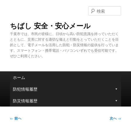
メ
イ
検
ン
索
コ
ちばし 安全・安心メール
ン
千葉市では、市民の皆様に、日頃から高い防犯意識を持っていただく
テ
とともに、災害に対する適切な備えと行動をとっていただくことを目
ン
的として、電子メールを活用した防犯・防災情報の提供を行っていま
ツ
す。スマートフォン・携帯電話・パソコンいずれでも受信可能です。
へ
ぜひご利用ください。
移
動
メ
ホーム
イ
ン
防犯情報履歴
メ
ニ
防災情報履歴
ュ
ー
投
←
前へ
次へ
→
稿
ナ