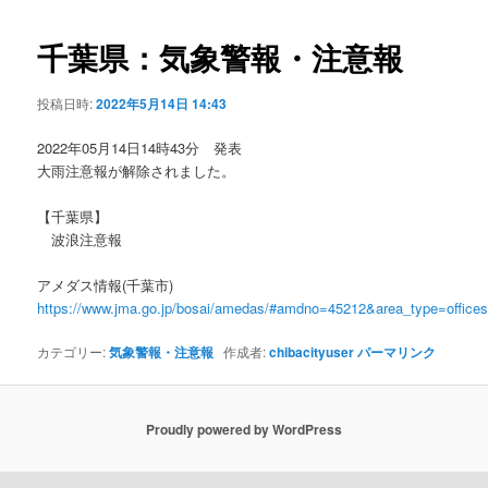
ビ
ゲ
千葉県：気象警報・注意報
ー
シ
投稿日時:
2022年5月14日 14:43
ョ
ン
2022年05月14日14時43分 発表
大雨注意報が解除されました。
【千葉県】
波浪注意報
アメダス情報(千葉市)
https://www.jma.go.jp/bosai/amedas/#amdno=45212&area_type=offic
カテゴリー:
気象警報・注意報
作成者:
chibacityuser
パーマリンク
Proudly powered by WordPress