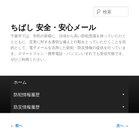
メ
イ
検
ン
索
コ
ちばし 安全・安心メール
ン
千葉市では、市民の皆様に、日頃から高い防犯意識を持っていただく
テ
とともに、災害に対する適切な備えと行動をとっていただくことを目
ン
的として、電子メールを活用した防犯・防災情報の提供を行っていま
ツ
す。スマートフォン・携帯電話・パソコンいずれでも受信可能です。
へ
ぜひご利用ください。
移
動
メ
ホーム
イ
ン
防犯情報履歴
メ
ニ
防災情報履歴
ュ
ー
投
←
前へ
次へ
→
稿
ナ