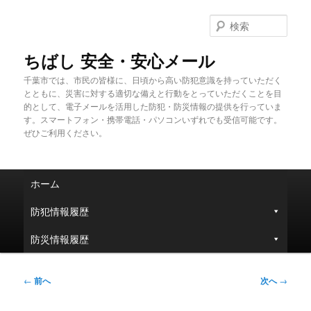
メ
イ
検
ン
索
コ
ちばし 安全・安心メール
ン
千葉市では、市民の皆様に、日頃から高い防犯意識を持っていただく
テ
とともに、災害に対する適切な備えと行動をとっていただくことを目
ン
的として、電子メールを活用した防犯・防災情報の提供を行っていま
ツ
す。スマートフォン・携帯電話・パソコンいずれでも受信可能です。
へ
ぜひご利用ください。
移
動
メ
ホーム
イ
ン
防犯情報履歴
メ
ニ
防災情報履歴
ュ
ー
投
←
前へ
次へ
→
稿
ナ