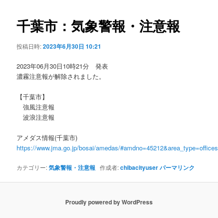
ビ
ゲ
千葉市：気象警報・注意報
ー
シ
投稿日時:
2023年6月30日 10:21
ョ
ン
2023年06月30日10時21分 発表
濃霧注意報が解除されました。
【千葉市】
強風注意報
波浪注意報
アメダス情報(千葉市)
https://www.jma.go.jp/bosai/amedas/#amdno=45212&area_type=offic
カテゴリー:
気象警報・注意報
作成者:
chibacityuser
パーマリンク
Proudly powered by WordPress