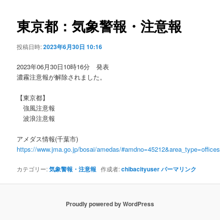
ビ
ゲ
東京都：気象警報・注意報
ー
シ
投稿日時:
2023年6月30日 10:16
ョ
ン
2023年06月30日10時16分 発表
濃霧注意報が解除されました。
【東京都】
強風注意報
波浪注意報
アメダス情報(千葉市)
https://www.jma.go.jp/bosai/amedas/#amdno=45212&area_type=offic
カテゴリー:
気象警報・注意報
作成者:
chibacityuser
パーマリンク
Proudly powered by WordPress