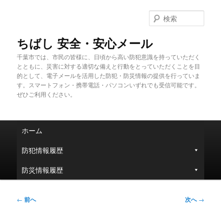
メ
イ
検
ン
索
コ
ちばし 安全・安心メール
ン
千葉市では、市民の皆様に、日頃から高い防犯意識を持っていただく
テ
とともに、災害に対する適切な備えと行動をとっていただくことを目
ン
的として、電子メールを活用した防犯・防災情報の提供を行っていま
ツ
す。スマートフォン・携帯電話・パソコンいずれでも受信可能です。
へ
ぜひご利用ください。
移
動
メ
ホーム
イ
ン
防犯情報履歴
メ
ニ
防災情報履歴
ュ
ー
投
←
前へ
次へ
→
稿
ナ