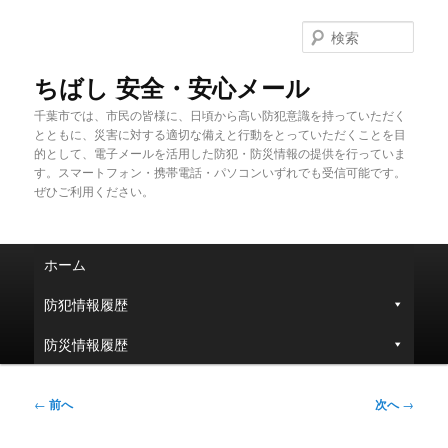
メ
イ
検
ン
索
コ
ちばし 安全・安心メール
ン
千葉市では、市民の皆様に、日頃から高い防犯意識を持っていただく
テ
とともに、災害に対する適切な備えと行動をとっていただくことを目
ン
的として、電子メールを活用した防犯・防災情報の提供を行っていま
ツ
す。スマートフォン・携帯電話・パソコンいずれでも受信可能です。
へ
ぜひご利用ください。
移
動
メ
ホーム
イ
ン
防犯情報履歴
メ
ニ
防災情報履歴
ュ
ー
投
←
前へ
次へ
→
稿
ナ