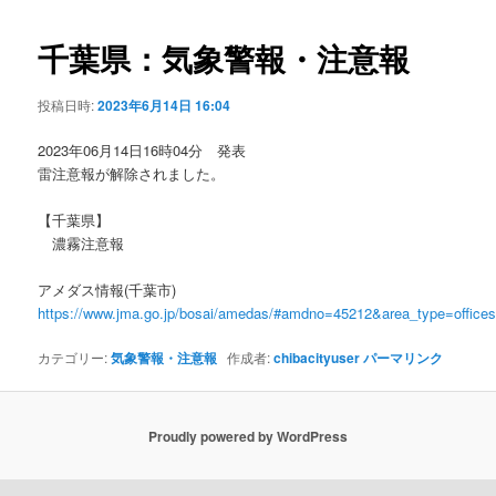
ビ
ゲ
千葉県：気象警報・注意報
ー
シ
投稿日時:
2023年6月14日 16:04
ョ
ン
2023年06月14日16時04分 発表
雷注意報が解除されました。
【千葉県】
濃霧注意報
アメダス情報(千葉市)
https://www.jma.go.jp/bosai/amedas/#amdno=45212&area_type=offic
カテゴリー:
気象警報・注意報
作成者:
chibacityuser
パーマリンク
Proudly powered by WordPress