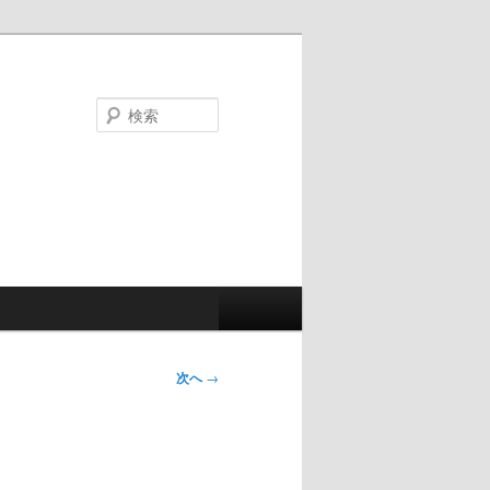
検
索
次へ
→