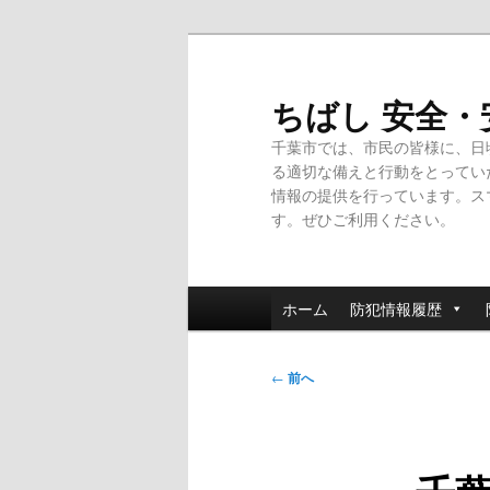
メ
イ
ン
ちばし 安全
コ
千葉市では、市民の皆様に、日
ン
る適切な備えと行動をとってい
テ
情報の提供を行っています。ス
ン
す。ぜひご利用ください。
ツ
へ
移
メ
動
ホーム
防犯情報履歴
イ
ン
投
メ
←
前へ
稿
ニ
ナ
ュ
ビ
ー
ゲ