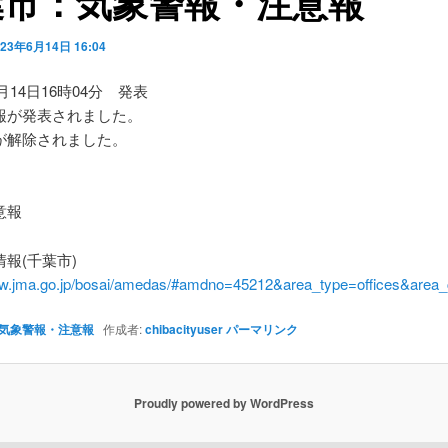
葉市：気象警報・注意報
023年6月14日 16:04
6月14日16時04分 発表
報が発表されました。
が解除されました。
】
意報
報(千葉市)
ww.jma.go.jp/bosai/amedas/#amdno=45212&area_type=offices&are
気象警報・注意報
作成者:
chibacityuser
パーマリンク
Proudly powered by WordPress