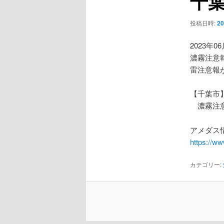
千
ー
シ
投稿日時:
2
ョ
ン
2023年0
濃霧注意
雷注意報
【千葉市
濃霧注
アメダス情
https://w
カテゴリー: