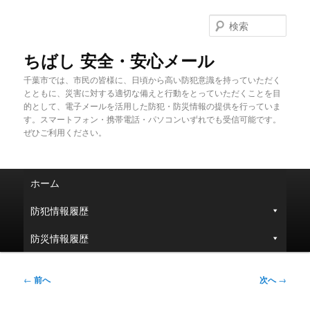
メ
イ
検
ン
索
コ
ちばし 安全・安心メール
ン
千葉市では、市民の皆様に、日頃から高い防犯意識を持っていただく
テ
とともに、災害に対する適切な備えと行動をとっていただくことを目
ン
的として、電子メールを活用した防犯・防災情報の提供を行っていま
ツ
す。スマートフォン・携帯電話・パソコンいずれでも受信可能です。
へ
ぜひご利用ください。
移
動
メ
ホーム
イ
ン
防犯情報履歴
メ
ニ
防災情報履歴
ュ
ー
投
←
前へ
次へ
→
稿
ナ