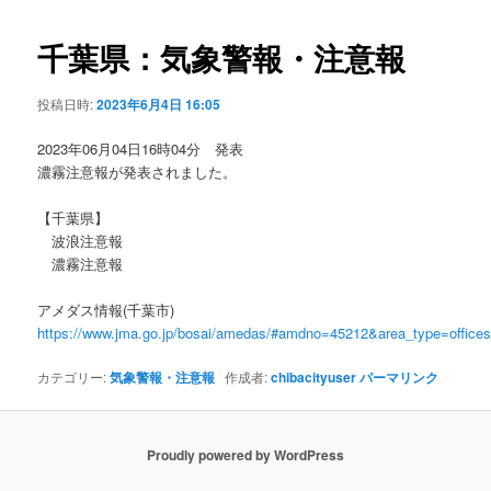
ビ
ゲ
千葉県：気象警報・注意報
ー
シ
投稿日時:
2023年6月4日 16:05
ョ
ン
2023年06月04日16時04分 発表
濃霧注意報が発表されました。
【千葉県】
波浪注意報
濃霧注意報
アメダス情報(千葉市)
https://www.jma.go.jp/bosai/amedas/#amdno=45212&area_type=offic
カテゴリー:
気象警報・注意報
作成者:
chibacityuser
パーマリンク
Proudly powered by WordPress