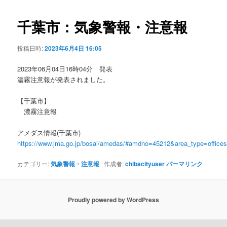
ビ
ゲ
千葉市：気象警報・注意報
ー
シ
投稿日時:
2023年6月4日 16:05
ョ
ン
2023年06月04日16時04分 発表
濃霧注意報が発表されました。
【千葉市】
濃霧注意報
アメダス情報(千葉市)
https://www.jma.go.jp/bosai/amedas/#amdno=45212&area_type=offic
カテゴリー:
気象警報・注意報
作成者:
chibacityuser
パーマリンク
Proudly powered by WordPress