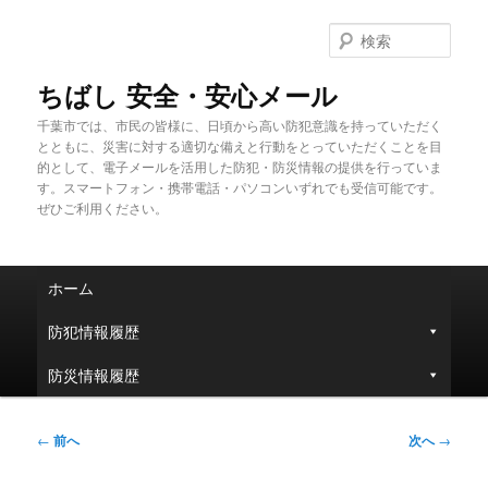
メ
イ
検
ン
索
コ
ちばし 安全・安心メール
ン
千葉市では、市民の皆様に、日頃から高い防犯意識を持っていただく
テ
とともに、災害に対する適切な備えと行動をとっていただくことを目
ン
的として、電子メールを活用した防犯・防災情報の提供を行っていま
ツ
す。スマートフォン・携帯電話・パソコンいずれでも受信可能です。
へ
ぜひご利用ください。
移
動
メ
ホーム
イ
ン
防犯情報履歴
メ
ニ
防災情報履歴
ュ
ー
投
←
前へ
次へ
→
稿
ナ