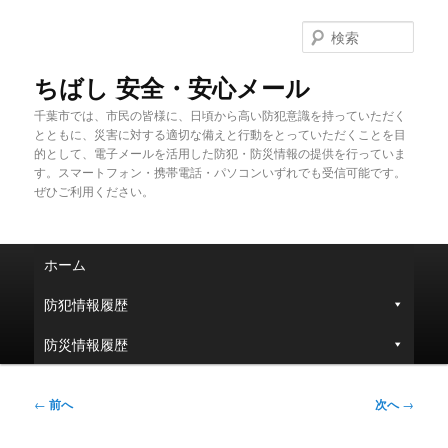
メ
イ
検
ン
索
コ
ちばし 安全・安心メール
ン
千葉市では、市民の皆様に、日頃から高い防犯意識を持っていただく
テ
とともに、災害に対する適切な備えと行動をとっていただくことを目
ン
的として、電子メールを活用した防犯・防災情報の提供を行っていま
ツ
す。スマートフォン・携帯電話・パソコンいずれでも受信可能です。
へ
ぜひご利用ください。
移
動
メ
ホーム
イ
ン
防犯情報履歴
メ
ニ
防災情報履歴
ュ
ー
投
←
前へ
次へ
→
稿
ナ