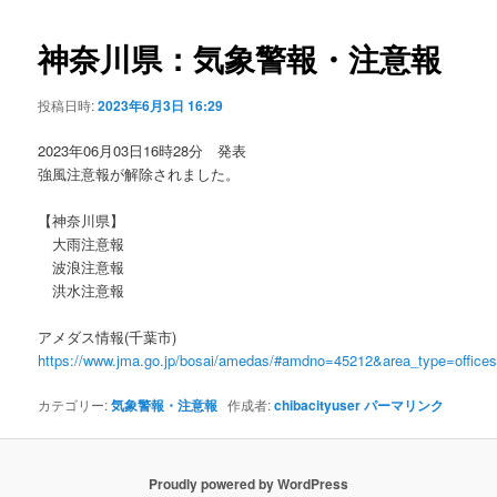
ビ
ゲ
神奈川県：気象警報・注意報
ー
シ
投稿日時:
2023年6月3日 16:29
ョ
ン
2023年06月03日16時28分 発表
強風注意報が解除されました。
【神奈川県】
大雨注意報
波浪注意報
洪水注意報
アメダス情報(千葉市)
https://www.jma.go.jp/bosai/amedas/#amdno=45212&area_type=offic
カテゴリー:
気象警報・注意報
作成者:
chibacityuser
パーマリンク
Proudly powered by WordPress