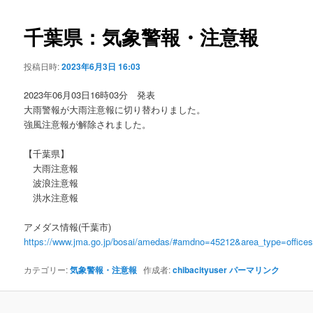
ビ
ゲ
千葉県：気象警報・注意報
ー
シ
投稿日時:
2023年6月3日 16:03
ョ
ン
2023年06月03日16時03分 発表
大雨警報が大雨注意報に切り替わりました。
強風注意報が解除されました。
【千葉県】
大雨注意報
波浪注意報
洪水注意報
アメダス情報(千葉市)
https://www.jma.go.jp/bosai/amedas/#amdno=45212&area_type=offic
カテゴリー:
気象警報・注意報
作成者:
chibacityuser
パーマリンク