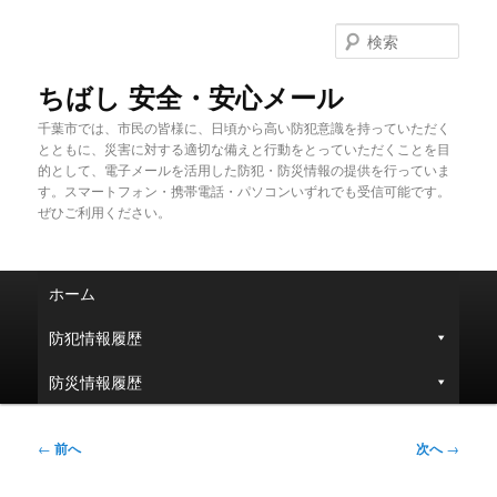
メ
イ
検
ン
索
コ
ちばし 安全・安心メール
ン
千葉市では、市民の皆様に、日頃から高い防犯意識を持っていただく
テ
とともに、災害に対する適切な備えと行動をとっていただくことを目
ン
的として、電子メールを活用した防犯・防災情報の提供を行っていま
ツ
す。スマートフォン・携帯電話・パソコンいずれでも受信可能です。
へ
ぜひご利用ください。
移
動
メ
ホーム
イ
ン
防犯情報履歴
メ
ニ
防災情報履歴
ュ
ー
投
←
前へ
次へ
→
稿
ナ