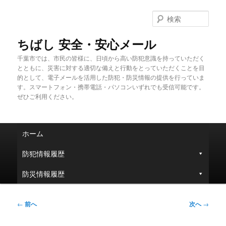
メ
イ
検
ン
索
コ
ちばし 安全・安心メール
ン
千葉市では、市民の皆様に、日頃から高い防犯意識を持っていただく
テ
とともに、災害に対する適切な備えと行動をとっていただくことを目
ン
的として、電子メールを活用した防犯・防災情報の提供を行っていま
ツ
す。スマートフォン・携帯電話・パソコンいずれでも受信可能です。
へ
ぜひご利用ください。
移
動
メ
ホーム
イ
ン
防犯情報履歴
メ
ニ
防災情報履歴
ュ
ー
投
←
前へ
次へ
→
稿
ナ