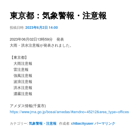
ビ
ゲ
東京都：気象警報・注意報
ー
シ
投稿日時:
2023年6月2日 14:00
ョ
ン
2023年06月02日13時59分 発表
大雨・洪水注意報が発表されました。
【東京都】
大雨注意報
雷注意報
強風注意報
波浪注意報
洪水注意報
濃霧注意報
アメダス情報(千葉市)
https://www.jma.go.jp/bosai/amedas/#amdno=45212&area_type=offic
カテゴリー:
気象警報・注意報
作成者:
chibacityuser
パーマリンク