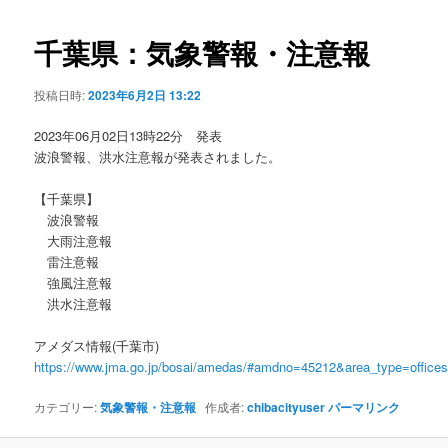
ビ
ゲ
千葉県：気象警報・注意報
ー
シ
投稿日時:
2023年6月2日 13:22
ョ
ン
2023年06月02日13時22分 発表
波浪警報、洪水注意報が発表されました。
【千葉県】
波浪警報
大雨注意報
雷注意報
強風注意報
洪水注意報
アメダス情報(千葉市)
https://www.jma.go.jp/bosai/amedas/#amdno=45212&area_type=offic
カテゴリー:
気象警報・注意報
作成者:
chibacityuser
パーマリンク