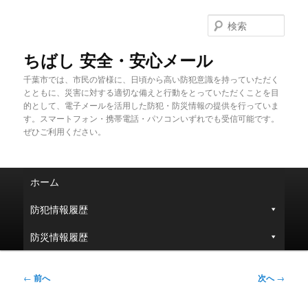
メ
イ
検
ン
索
コ
ちばし 安全・安心メール
ン
千葉市では、市民の皆様に、日頃から高い防犯意識を持っていただく
テ
とともに、災害に対する適切な備えと行動をとっていただくことを目
ン
的として、電子メールを活用した防犯・防災情報の提供を行っていま
ツ
す。スマートフォン・携帯電話・パソコンいずれでも受信可能です。
へ
ぜひご利用ください。
移
動
メ
ホーム
イ
ン
防犯情報履歴
メ
ニ
防災情報履歴
ュ
ー
投
←
前へ
次へ
→
稿
ナ