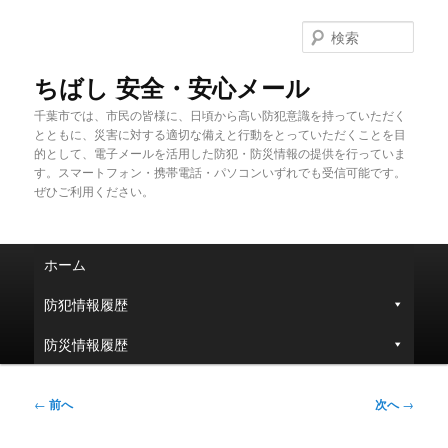
メ
イ
検
ン
索
コ
ちばし 安全・安心メール
ン
千葉市では、市民の皆様に、日頃から高い防犯意識を持っていただく
テ
とともに、災害に対する適切な備えと行動をとっていただくことを目
ン
的として、電子メールを活用した防犯・防災情報の提供を行っていま
ツ
す。スマートフォン・携帯電話・パソコンいずれでも受信可能です。
へ
ぜひご利用ください。
移
動
メ
ホーム
イ
ン
防犯情報履歴
メ
ニ
防災情報履歴
ュ
ー
投
←
前へ
次へ
→
稿
ナ