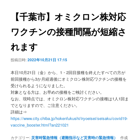
ビ
ゲ
【千葉市】オミクロン株対応
ー
シ
ワクチンの接種間隔が短縮さ
ョ
ン
れます
投稿日時:
2022年10月21日 17:15
本日10月21日（金）から、1・2回目接種を終えたすべての方が
前回接種から3か月経過後にオミクロン株対応ワクチンの接種を
受けられるようになりました。
対象となる方は、お早めの接種をご検討ください。
なお、現時点では、オミクロン株対応ワクチンの接種は1人1回ま
でとなりますので、ご注意ください。
詳細は⇒
https://www.city.chiba.jp/hokenfukushi/iryoeisei/seisaku/covid19-
vaccine_booster.html?an221021
カテゴリー:
災害時緊急情報（避難指示など災害時の緊急情報）
作成