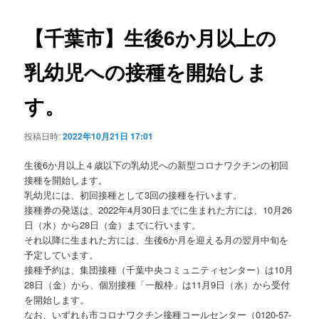
ビ
ゲ
【千葉市】生後6か月以上の
ー
シ
乳幼児への接種を開始しま
ョ
ン
す。
投稿日時:
2022年10月21日 17:01
生後6か月以上４歳以下の乳幼児への新型コロナワクチンの初回
接種を開始します。
乳幼児には、初回接種として3回の接種を行います。
接種券の発送は、2022年4月30日までに生まれた方には、10月26
日（水）から28日（金）までに行います。
それ以降に生まれた方には、生後6か月を迎える月の翌月中旬を
予定しています。
接種予約は、集団接種（千葉中央コミュニティセンター）は10月
28日（金）から、個別接種「一般枠」は11月9日（水）から受付
を開始します。
なお、いずれも市コロナワクチン接種コールセンター（0120-57-