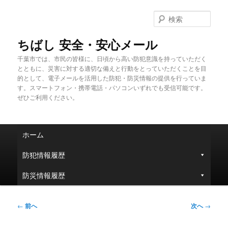
メ
イ
検
ン
索
コ
ちばし 安全・安心メール
ン
千葉市では、市民の皆様に、日頃から高い防犯意識を持っていただく
テ
とともに、災害に対する適切な備えと行動をとっていただくことを目
ン
的として、電子メールを活用した防犯・防災情報の提供を行っていま
ツ
す。スマートフォン・携帯電話・パソコンいずれでも受信可能です。
へ
ぜひご利用ください。
移
動
メ
ホーム
イ
ン
防犯情報履歴
メ
ニ
防災情報履歴
ュ
ー
投
←
前へ
次へ
→
稿
ナ