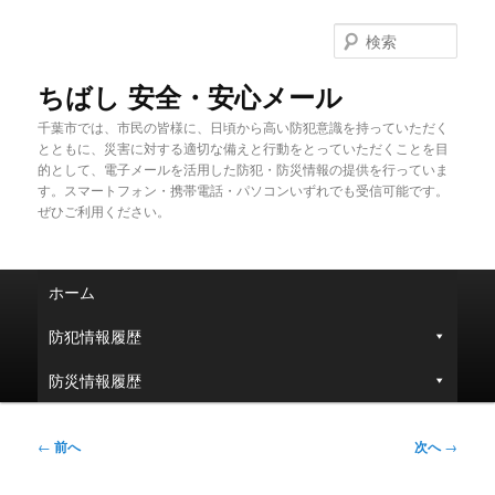
メ
イ
検
ン
索
コ
ちばし 安全・安心メール
ン
千葉市では、市民の皆様に、日頃から高い防犯意識を持っていただく
テ
とともに、災害に対する適切な備えと行動をとっていただくことを目
ン
的として、電子メールを活用した防犯・防災情報の提供を行っていま
ツ
す。スマートフォン・携帯電話・パソコンいずれでも受信可能です。
へ
ぜひご利用ください。
移
動
メ
ホーム
イ
ン
防犯情報履歴
メ
ニ
防災情報履歴
ュ
ー
投
←
前へ
次へ
→
稿
ナ