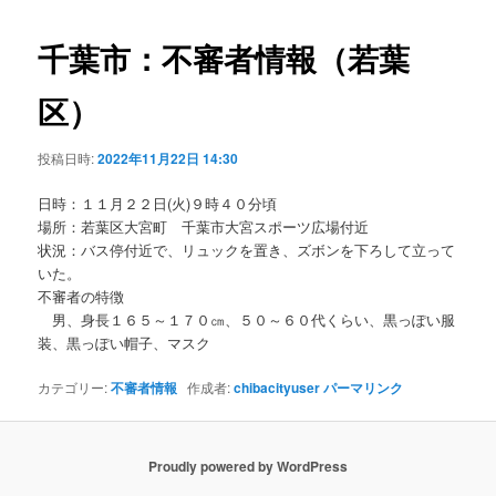
ビ
ゲ
千葉市：不審者情報（若葉
ー
シ
区）
ョ
ン
投稿日時:
2022年11月22日 14:30
日時：１１月２２日(火)９時４０分頃
場所：若葉区大宮町 千葉市大宮スポーツ広場付近
状況：バス停付近で、リュックを置き、ズボンを下ろして立って
いた。
不審者の特徴
男、身長１６５～１７０㎝、５０～６０代くらい、黒っぽい服
装、黒っぽい帽子、マスク
カテゴリー:
不審者情報
作成者:
chibacityuser
パーマリンク
Proudly powered by WordPress