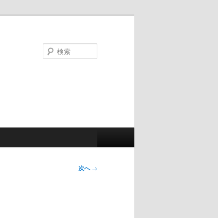
検
索
次へ
→