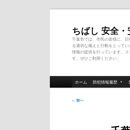
メ
イ
ン
ちばし 安全
コ
千葉市では、市民の皆様に、日
ン
る適切な備えと行動をとってい
テ
情報の提供を行っています。ス
ン
す。ぜひご利用ください。
ツ
へ
移
メ
動
ホーム
防犯情報履歴
イ
ン
投
メ
←
前へ
稿
ニ
ナ
ュ
ビ
ー
ゲ