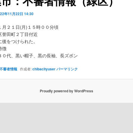
葉市：不審者情報（緑区）
022年11月22日 14:30
１月２１日(月)１５時００分頃
区誉田町２丁目付近
に後をつけられた。
特徴
０代、黒い帽子、黒の長袖、長ズボン
不審者情報
作成者:
chibacityuser
パーマリンク
Proudly powered by WordPress