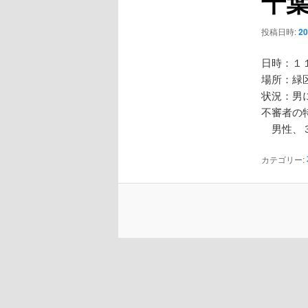
千
ー
シ
投稿日時:
2
ョ
ン
日時：１
場所：緑
状況：男
不審者の
男性、３
カテゴリー: