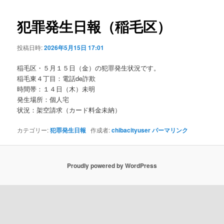
ビ
ゲ
犯罪発生日報（稲毛区）
ー
シ
投稿日時:
2026年5月15日 17:01
ョ
ン
稲毛区・５月１５日（金）の犯罪発生状況です。
稲毛東４丁目：電話de詐欺
時間帯：１４日（木）未明
発生場所：個人宅
状況：架空請求（カード料金未納）
カテゴリー:
犯罪発生日報
作成者:
chibacityuser
パーマリンク
Proudly powered by WordPress