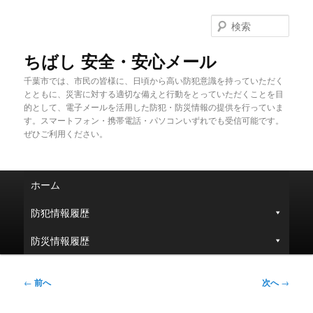
メ
イ
検
ン
索
コ
ちばし 安全・安心メール
ン
千葉市では、市民の皆様に、日頃から高い防犯意識を持っていただく
テ
とともに、災害に対する適切な備えと行動をとっていただくことを目
ン
的として、電子メールを活用した防犯・防災情報の提供を行っていま
ツ
す。スマートフォン・携帯電話・パソコンいずれでも受信可能です。
へ
ぜひご利用ください。
移
動
メ
ホーム
イ
ン
防犯情報履歴
メ
ニ
防災情報履歴
ュ
ー
投
←
前へ
次へ
→
稿
ナ