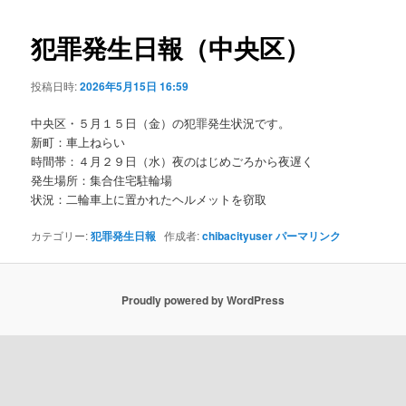
ビ
ゲ
犯罪発生日報（中央区）
ー
シ
投稿日時:
2026年5月15日 16:59
ョ
ン
中央区・５月１５日（金）の犯罪発生状況です。
新町：車上ねらい
時間帯：４月２９日（水）夜のはじめごろから夜遅く
発生場所：集合住宅駐輪場
状況：二輪車上に置かれたヘルメットを窃取
カテゴリー:
犯罪発生日報
作成者:
chibacityuser
パーマリンク
Proudly powered by WordPress