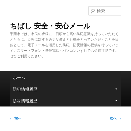
メ
イ
検
ン
索
コ
ちばし 安全・安心メール
ン
千葉市では、市民の皆様に、日頃から高い防犯意識を持っていただく
テ
とともに、災害に対する適切な備えと行動をとっていただくことを目
ン
的として、電子メールを活用した防犯・防災情報の提供を行っていま
ツ
す。スマートフォン・携帯電話・パソコンいずれでも受信可能です。
へ
ぜひご利用ください。
移
動
メ
ホーム
イ
ン
防犯情報履歴
メ
ニ
防災情報履歴
ュ
ー
投
←
前へ
次へ
→
稿
ナ