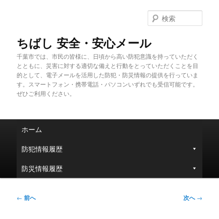
メ
イ
検
ン
索
コ
ちばし 安全・安心メール
ン
千葉市では、市民の皆様に、日頃から高い防犯意識を持っていただく
テ
とともに、災害に対する適切な備えと行動をとっていただくことを目
ン
的として、電子メールを活用した防犯・防災情報の提供を行っていま
ツ
す。スマートフォン・携帯電話・パソコンいずれでも受信可能です。
へ
ぜひご利用ください。
移
動
メ
ホーム
イ
ン
防犯情報履歴
メ
ニ
防災情報履歴
ュ
ー
投
←
前へ
次へ
→
稿
ナ