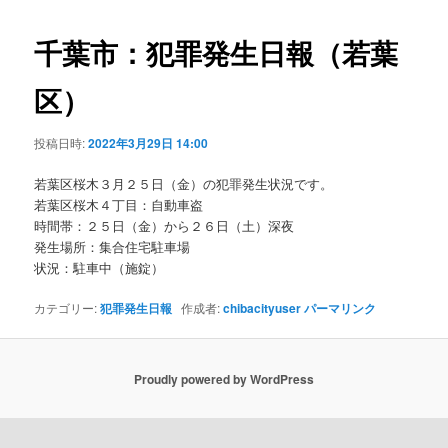
ビ
ゲ
千葉市：犯罪発生日報（若葉
ー
シ
区）
ョ
ン
投稿日時:
2022年3月29日 14:00
若葉区桜木３月２５日（金）の犯罪発生状況です。
若葉区桜木４丁目：自動車盗
時間帯：２５日（金）から２６日（土）深夜
発生場所：集合住宅駐車場
状況：駐車中（施錠）
カテゴリー:
犯罪発生日報
作成者:
chibacityuser
パーマリンク
Proudly powered by WordPress