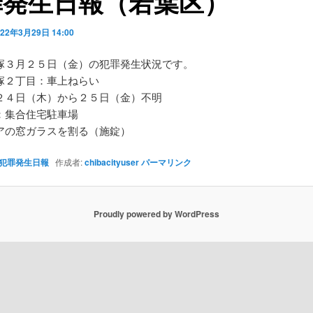
罪発生日報（若葉区）
022年3月29日 14:00
塚３月２５日（金）の犯罪発生状況です。
塚２丁目：車上ねらい
２４日（木）から２５日（金）不明
：集合住宅駐車場
アの窓ガラスを割る（施錠）
犯罪発生日報
作成者:
chibacityuser
パーマリンク
Proudly powered by WordPress