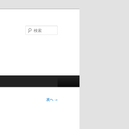
検
索
次へ
→