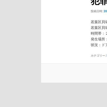
犯
ー
シ
投稿日時:
2
ョ
ン
若葉区貝
若葉区貝
時間帯：
発生場所
状況：ド
カテゴリー: