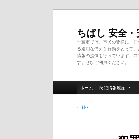
メ
イ
ン
ちばし 安全
コ
千葉市では、市民の皆様に、日
ン
る適切な備えと行動をとってい
テ
情報の提供を行っています。ス
ン
す。ぜひご利用ください。
ツ
へ
移
メ
動
ホーム
防犯情報履歴
イ
ン
投
メ
←
前へ
稿
ニ
ナ
ュ
ビ
ー
ゲ