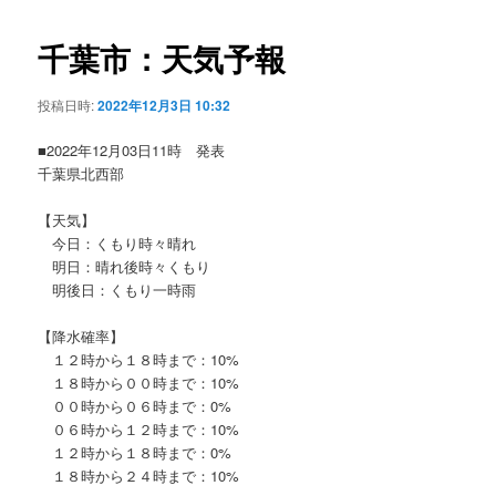
ビ
ゲ
千葉市：天気予報
ー
シ
投稿日時:
2022年12月3日 10:32
ョ
ン
■2022年12月03日11時 発表
千葉県北西部
【天気】
今日：くもり時々晴れ
明日：晴れ後時々くもり
明後日：くもり一時雨
【降水確率】
１２時から１８時まで：10%
１８時から００時まで：10%
００時から０６時まで：0%
０６時から１２時まで：10%
１２時から１８時まで：0%
１８時から２４時まで：10%