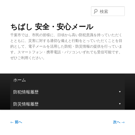
メ
イ
検
ン
索
コ
ちばし 安全・安心メール
ン
千葉市では、市民の皆様に、日頃から高い防犯意識を持っていただく
テ
とともに、災害に対する適切な備えと行動をとっていただくことを目
ン
的として、電子メールを活用した防犯・防災情報の提供を行っていま
ツ
す。スマートフォン・携帯電話・パソコンいずれでも受信可能です。
へ
ぜひご利用ください。
移
動
メ
ホーム
イ
ン
防犯情報履歴
メ
ニ
防災情報履歴
ュ
ー
投
←
前へ
次へ
→
稿
ナ