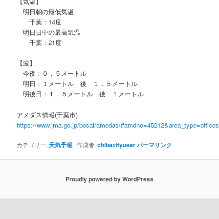
【気温】
明日朝の最低気温
千葉：14度
明日日中の最高気温
千葉：21度
【波】
今夜：０．５メートル
明日：１メートル 後 １．５メートル
明後日：１．５メートル 後 １メートル
アメダス情報(千葉市)
https://www.jma.go.jp/bosai/amedas/#amdno=45212&area_type=offic
カテゴリー:
天気予報
作成者:
chibacityuser
パーマリンク
Proudly powered by WordPress