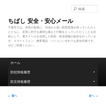
メ
イ
検
ン
索
コ
ちばし 安全・安心メール
ン
千葉市では、市民の皆様に、日頃から高い防犯意識を持っていただく
テ
とともに、災害に対する適切な備えと行動をとっていただくことを目
ン
的として、電子メールを活用した防犯・防災情報の提供を行っていま
ツ
す。スマートフォン・携帯電話・パソコンいずれでも受信可能です。
へ
ぜひご利用ください。
移
動
メ
ホーム
イ
ン
防犯情報履歴
メ
ニ
防災情報履歴
ュ
ー
投
←
前へ
次へ
→
稿
ナ