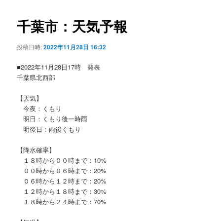
ビ
ゲ
千葉市：天気予報
ー
シ
投稿日時:
2022年11月28日 16:32
ョ
ン
■2022年11月28日17時 発表
千葉県北西部
【天気】
今夜：くもり
明日：くもり後一時雨
明後日：雨後くもり
【降水確率】
１８時から００時まで：10%
００時から０６時まで：20%
０６時から１２時まで：20%
１２時から１８時まで：30%
１８時から２４時まで：70%