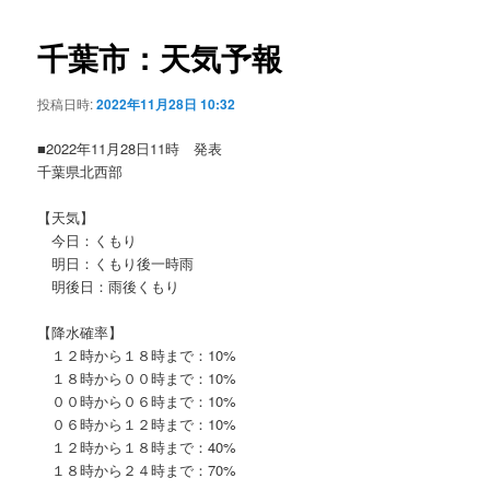
ビ
ゲ
千葉市：天気予報
ー
シ
投稿日時:
2022年11月28日 10:32
ョ
ン
■2022年11月28日11時 発表
千葉県北西部
【天気】
今日：くもり
明日：くもり後一時雨
明後日：雨後くもり
【降水確率】
１２時から１８時まで：10%
１８時から００時まで：10%
００時から０６時まで：10%
０６時から１２時まで：10%
１２時から１８時まで：40%
１８時から２４時まで：70%