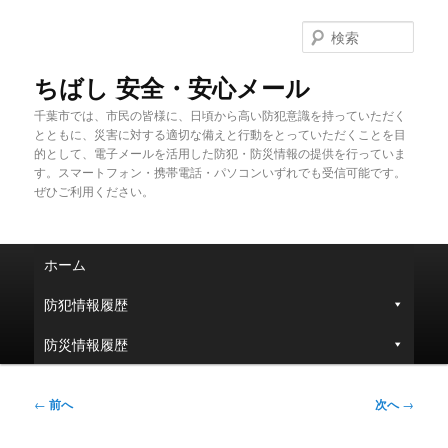
メ
イ
検
ン
索
コ
ちばし 安全・安心メール
ン
千葉市では、市民の皆様に、日頃から高い防犯意識を持っていただく
テ
とともに、災害に対する適切な備えと行動をとっていただくことを目
ン
的として、電子メールを活用した防犯・防災情報の提供を行っていま
ツ
す。スマートフォン・携帯電話・パソコンいずれでも受信可能です。
へ
ぜひご利用ください。
移
動
メ
ホーム
イ
ン
防犯情報履歴
メ
ニ
防災情報履歴
ュ
ー
投
←
前へ
次へ
→
稿
ナ