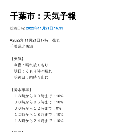
ビ
ゲ
千葉市：天気予報
ー
シ
投稿日時:
2022年11月21日 16:33
ョ
ン
■2022年11月21日17時 発表
千葉県北西部
【天気】
今夜：晴れ後くもり
明日：くもり時々晴れ
明後日：雨時々止む
【降水確率】
１８時から００時まで：10%
００時から０６時まで：10%
０６時から１２時まで：0%
１２時から１８時まで：10%
１８時から２４時まで：10%