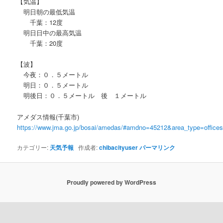
【気温】
明日朝の最低気温
千葉：12度
明日日中の最高気温
千葉：20度
【波】
今夜：０．５メートル
明日：０．５メートル
明後日：０．５メートル 後 １メートル
アメダス情報(千葉市)
https://www.jma.go.jp/bosai/amedas/#amdno=45212&area_type=offic
カテゴリー:
天気予報
作成者:
chibacityuser
パーマリンク
Proudly powered by WordPress