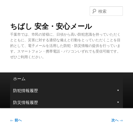
メ
イ
検
ン
索
コ
ちばし 安全・安心メール
ン
千葉市では、市民の皆様に、日頃から高い防犯意識を持っていただく
テ
とともに、災害に対する適切な備えと行動をとっていただくことを目
ン
的として、電子メールを活用した防犯・防災情報の提供を行っていま
ツ
す。スマートフォン・携帯電話・パソコンいずれでも受信可能です。
へ
ぜひご利用ください。
移
動
メ
ホーム
イ
ン
防犯情報履歴
メ
ニ
防災情報履歴
ュ
ー
投
←
前へ
次へ
→
稿
ナ