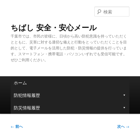
メ
イ
検
ン
索
コ
ちばし 安全・安心メール
ン
千葉市では、市民の皆様に、日頃から高い防犯意識を持っていただく
テ
とともに、災害に対する適切な備えと行動をとっていただくことを目
ン
的として、電子メールを活用した防犯・防災情報の提供を行っていま
ツ
す。スマートフォン・携帯電話・パソコンいずれでも受信可能です。
へ
ぜひご利用ください。
移
動
メ
ホーム
イ
ン
防犯情報履歴
メ
ニ
防災情報履歴
ュ
ー
投
←
前へ
次へ
→
稿
ナ