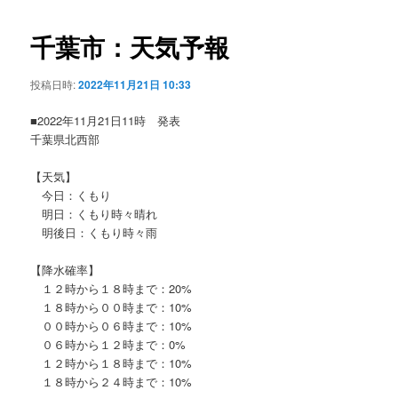
ビ
ゲ
千葉市：天気予報
ー
シ
投稿日時:
2022年11月21日 10:33
ョ
ン
■2022年11月21日11時 発表
千葉県北西部
【天気】
今日：くもり
明日：くもり時々晴れ
明後日：くもり時々雨
【降水確率】
１２時から１８時まで：20%
１８時から００時まで：10%
００時から０６時まで：10%
０６時から１２時まで：0%
１２時から１８時まで：10%
１８時から２４時まで：10%