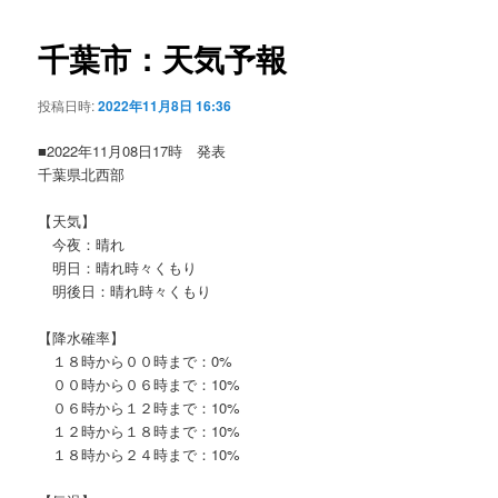
ビ
ゲ
千葉市：天気予報
ー
シ
投稿日時:
2022年11月8日 16:36
ョ
ン
■2022年11月08日17時 発表
千葉県北西部
【天気】
今夜：晴れ
明日：晴れ時々くもり
明後日：晴れ時々くもり
【降水確率】
１８時から００時まで：0%
００時から０６時まで：10%
０６時から１２時まで：10%
１２時から１８時まで：10%
１８時から２４時まで：10%