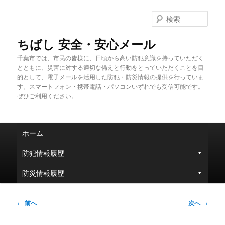
メ
イ
検
ン
索
コ
ちばし 安全・安心メール
ン
千葉市では、市民の皆様に、日頃から高い防犯意識を持っていただく
テ
とともに、災害に対する適切な備えと行動をとっていただくことを目
ン
的として、電子メールを活用した防犯・防災情報の提供を行っていま
ツ
す。スマートフォン・携帯電話・パソコンいずれでも受信可能です。
へ
ぜひご利用ください。
移
動
メ
ホーム
イ
ン
防犯情報履歴
メ
ニ
防災情報履歴
ュ
ー
投
←
前へ
次へ
→
稿
ナ