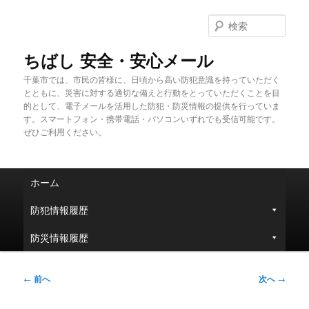
メ
イ
検
ン
索
コ
ちばし 安全・安心メール
ン
千葉市では、市民の皆様に、日頃から高い防犯意識を持っていただく
テ
とともに、災害に対する適切な備えと行動をとっていただくことを目
ン
的として、電子メールを活用した防犯・防災情報の提供を行っていま
ツ
す。スマートフォン・携帯電話・パソコンいずれでも受信可能です。
へ
ぜひご利用ください。
移
動
メ
ホーム
イ
ン
防犯情報履歴
メ
ニ
防災情報履歴
ュ
ー
投
←
前へ
次へ
→
稿
ナ