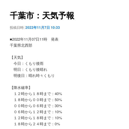
ビ
ゲ
千葉市：天気予報
ー
シ
投稿日時:
2022年11月7日 10:33
ョ
ン
■2022年11月07日11時 発表
千葉県北西部
【天気】
今日：くもり後雨
明日：くもり後晴れ
明後日：晴れ時々くもり
【降水確率】
１２時から１８時まで：40%
１８時から００時まで：50%
００時から０６時まで：30%
０６時から１２時まで：10%
１２時から１８時まで：10%
１８時から２４時まで：0%