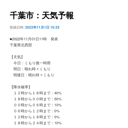
ビ
ゲ
千葉市：天気予報
ー
シ
投稿日時:
2022年11月1日 10:33
ョ
ン
■2022年11月01日11時 発表
千葉県北西部
【天気】
今日：くもり後一時雨
明日：晴れ時々くもり
明後日：晴れ時々くもり
【降水確率】
１２時から１８時まで：40%
１８時から００時まで：50%
００時から０６時まで：10%
０６時から１２時まで：0%
１２時から１８時まで：0%
１８時から２４時まで：10%