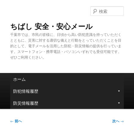
メ
イ
検
ン
索
コ
ちばし 安全・安心メール
ン
千葉市では、市民の皆様に、日頃から高い防犯意識を持っていただく
テ
とともに、災害に対する適切な備えと行動をとっていただくことを目
ン
的として、電子メールを活用した防犯・防災情報の提供を行っていま
ツ
す。スマートフォン・携帯電話・パソコンいずれでも受信可能です。
へ
ぜひご利用ください。
移
動
メ
ホーム
イ
ン
防犯情報履歴
メ
ニ
防災情報履歴
ュ
ー
投
←
前へ
次へ
→
稿
ナ